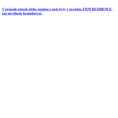
V prípade otázok alebo záujmu o naše byty v projekte ZION RESIDENCE,
nás neváhajte kontaktovať.