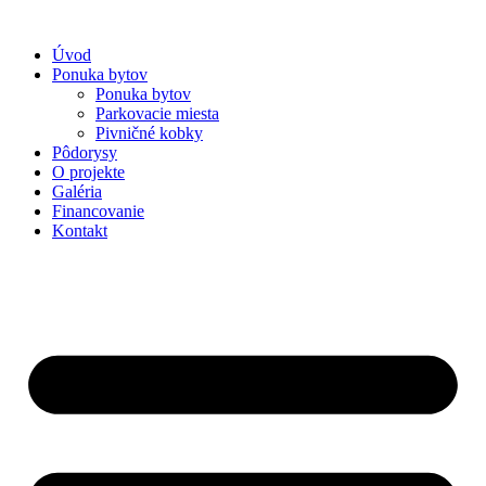
Preskočiť
na
Úvod
obsah
Ponuka bytov
Ponuka bytov
Parkovacie miesta
Pivničné kobky
Pôdorysy
O projekte
Galéria
Financovanie
Kontakt