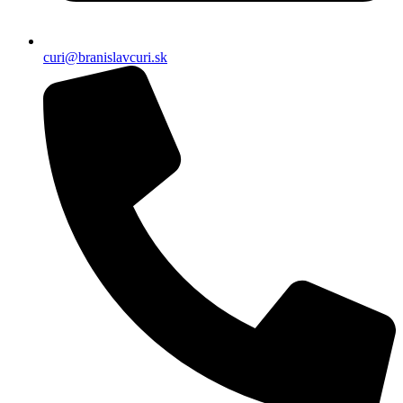
curi@branislavcuri.sk