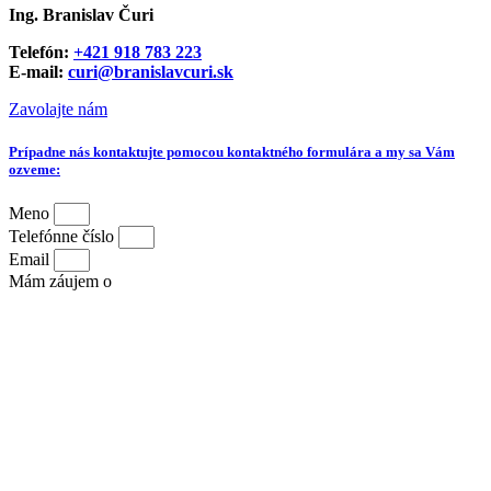
Ing. Branislav Čuri
Telefón:
+421 918 783 223
E-mail:
curi@branislavcuri.sk
Zavolajte nám
Prípadne nás kontaktujte pomocou kontaktného formulára a my sa Vám
ozveme:
Meno
Telefónne číslo
Email
Mám záujem o